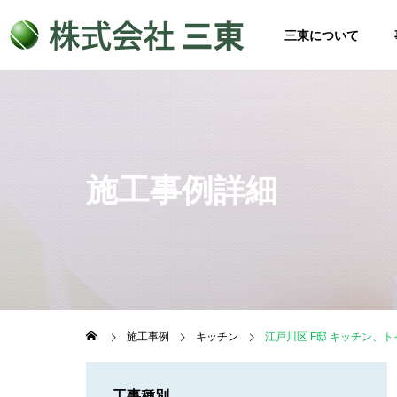
三東について
施工事例詳細
施工事例
キッチン
江戸川区 F邸 キッチン、
工事種別