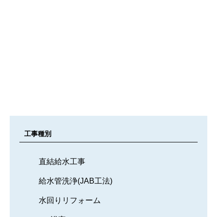
松
戸
市
H
邸
給
水
工事種別
管
洗
浄
直結給水工事
給水管洗浄(JAB工法)
水回りリフォーム