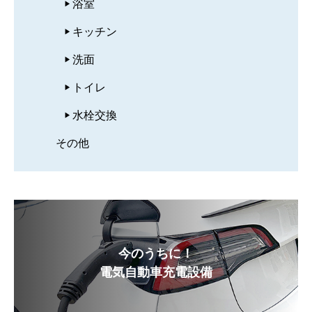
浴室
キッチン
洗面
トイレ
水栓交換
その他
今のうちに！
電気自動車充電設備